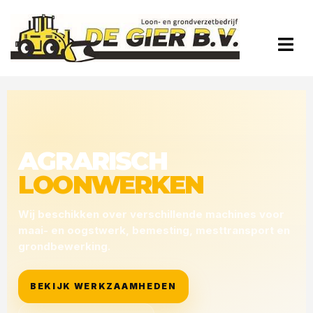
AGRARISCH
LOONWERKEN
Wij beschikken over verschillende machines voor
maai- en oogstwerk, bemesting, mesttransport en
grondbewerking.
BEKIJK WERKZAAMHEDEN