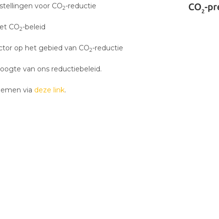
stellingen voor CO
-reductie
2
het CO
-beleid
2
sector op het gebied van CO
-reductie
2
oogte van ons reductiebeleid.
pnemen via
deze link
.