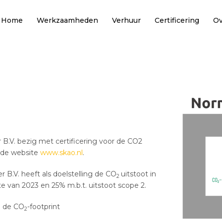
Home
Werkzaamheden
Verhuur
Certificering
Ov
B.V. bezig met certificering voor de CO2
p de website
www.skao.nl
.
 B.V. heeft als doelstelling de CO
uitstoot in
2
e van 2023 en 25% m.b.t. uitstoot scope 2.
n de CO
-footprint
2