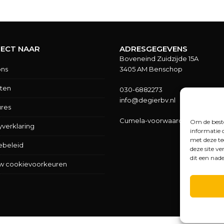
RECT NAAR
ADRESGEGEVENS
Boveneind Zuidzijde 15A
ons
3405 AM Benschop
cten
030-6882273
info@degierbv.nl
ures
Cumela-voorwaarden
Om de beste
yverklaring
informatie 
met deze te
ebeleid
deze site v
dit een nad
uw cookievoorkeuren