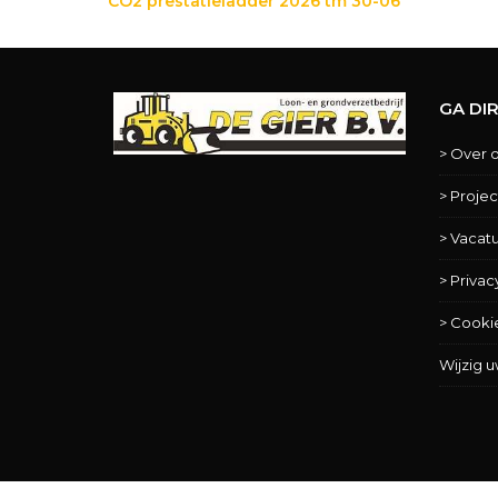
CO2 prestatieladder 2026 tm 30-06
GA DI
> Over 
> Proje
> Vacat
> Privac
> Cooki
Wijzig 