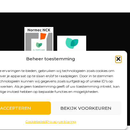
Beheer toestemming
 ervaringen te bieden, gebruiken wij technologieën zoals cookies om
over je apparaat op te slaan en/of te raadplegen. Door in te stemmen
chnologieën kunnen wij gegevens zoals surfgedrag of unieke ID's op
erwerken. Als je geen toestemming geeft of uw toestemming intrekt, kan
elige invloed hebben op bepaalde functies en mogelijkheden.
ACCEPTEREN
BEKIJK VOORKEUREN
Website by
buro_deBom
Cookiebeleid
Privacyverklaring